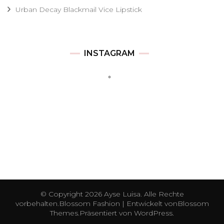
Urban Decay Blackmail Vice Lipstick
INSTAGRAM
© Copyright 2026
Ayse Luisa
. Alle Rechte
vorbehalten.
Blossom Fashion | Entwickelt von
Blossom
Themes
.Präsentiert von
WordPress
.