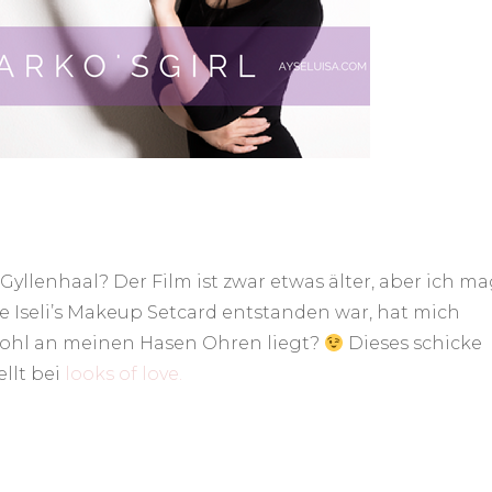
yllenhaal? Der Film ist zwar etwas älter, aber ich m
e Iseli’s Makeup Setcard entstanden war, hat mich
 wohl an meinen Hasen Ohren liegt?
Dieses schicke
llt bei
looks of love.