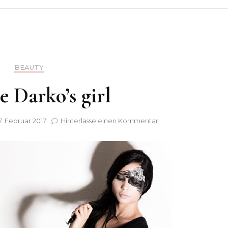
BEAUTY
 Darko’s girl
zu
7. Februar 2017
Hinterlasse einen Kommentar
Donnie
Darko’s
girl