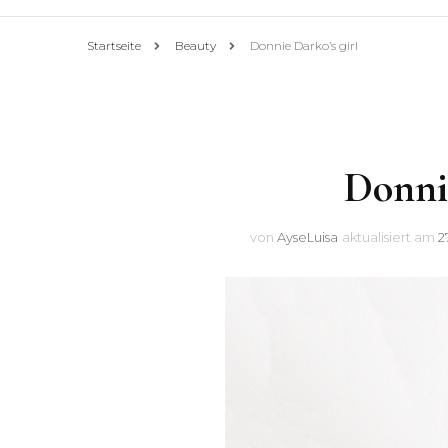
Startseite
Beauty
Donnie Darko’s girl
Donnie
von
AyseLuisa
aktualisiert am
2