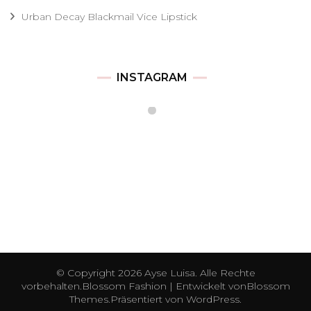
Urban Decay Blackmail Vice Lipstick
INSTAGRAM
© Copyright 2026
Ayse Luisa
. Alle Rechte
vorbehalten.
Blossom Fashion | Entwickelt von
Blossom
Themes
.Präsentiert von
WordPress
.