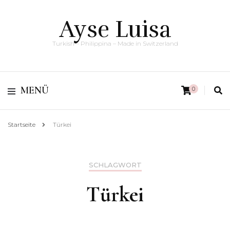
Ayse Luisa
Turkish – Philippina – Made in Switzerland
MENÜ
0
Startseite
Türkei
SCHLAGWORT
Türkei