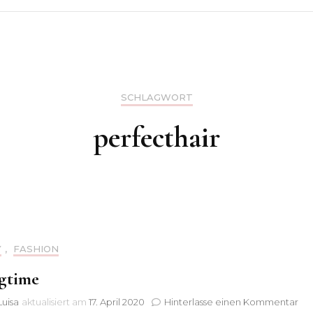
SCHLAGWORT
perfecthair
Y
,
FASHION
gtime
zu
uisa
aktualisiert am
17. April 2020
Hinterlasse einen Kommentar