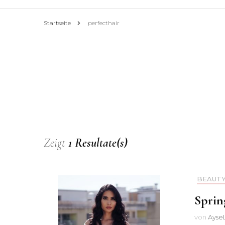
Startseite
perfecthair
Zeigt
1 Resultate(s)
BEAUT
Sprin
von
AyseL