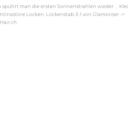
Spr
h spührt man die ersten Sonnenstrahlen wieder … Klei
ntinastore Locken: Lockenstab 3-1 von Glamoriser ->
Hair.ch