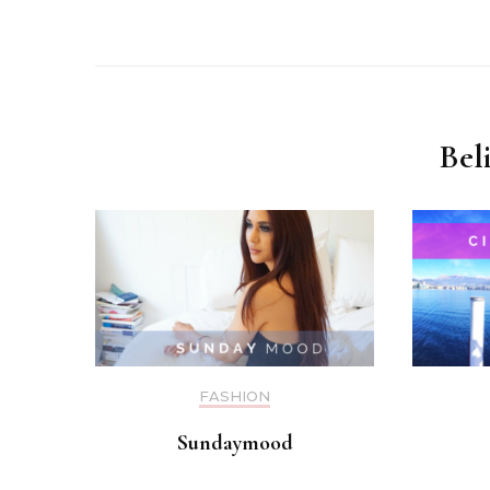
Bel
FASHION
Sundaymood