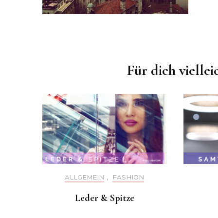
Beitragsnavigation
Für dich viellei
ALLGEMEIN
,
FASHION
Leder & Spitze