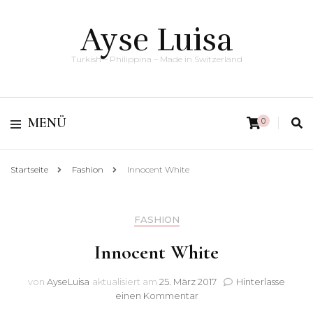
Ayse Luisa
Turkish – Philippina – Made in Switzerland
MENÜ
0
Startseite
Fashion
Innocent White
FASHION
Innocent White
von
AyseLuisa
aktualisiert am
25. März 2017
Hinterlasse
zu
einen Kommentar
Innocent