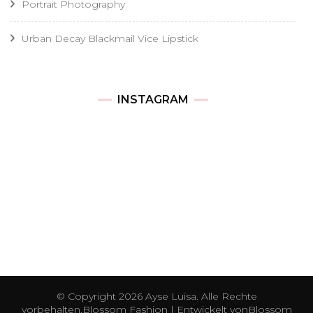
Portrait Photography
Urban Decay Blackmail Vice Lipstick
INSTAGRAM
© Copyright 2026
Ayse Luisa
. Alle Rechte
vorbehalten.
Blossom Fashion | Entwickelt von
Blossom