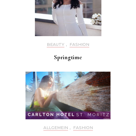
BEAUTY
,
FASHION
Springtime
ALLGEMEIN
,
FASHION