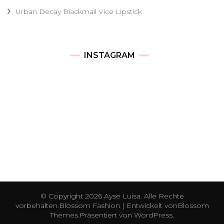
Urban Decay Blackmail Vice Lipstick
INSTAGRAM
© Copyright 2026
Ayse Luisa
. Alle Rechte
vorbehalten.
Blossom Fashion | Entwickelt von
Blossom
Themes
.Präsentiert von
WordPress
.