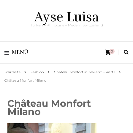
Ayse Luisa
Turkish – Philippina – Made in Switzerland
MENÜ
0
Startseite
Fashion
Château Monfort in Mailand - Part I
Château Monfort Milano
Château Monfort
Milano